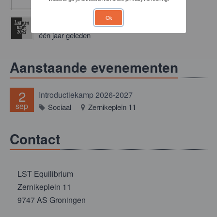
één jaar geleden
Ok
💛 Lustrumweek 2025 💜
één jaar geleden
Aanstaande evenementen
2
Introductiekamp 2026-2027
sep
Sociaal
Zernikeplein 11
Contact
LST Equilibrium
Zernikeplein 11
9747 AS Groningen