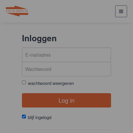
Toggl
navig
Inloggen
wachtwoord weergeven
Log in
blijf ingelogd