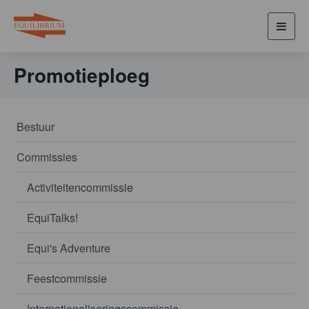
Toggl
navig
Promotieploeg
Bestuur
Commissies
Activiteitencommissie
EquiTalks!
Equi's Adventure
Feestcommissie
Internationaliseringscommissie