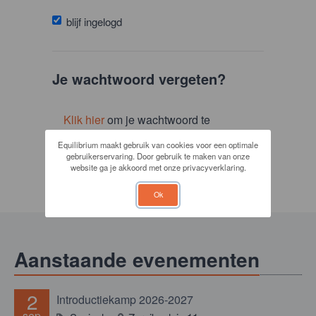
blijf ingelogd
Je wachtwoord vergeten?
Klik hier
om je wachtwoord te
resetten.
Equilibrium maakt gebruik van cookies voor een optimale
gebruikerservaring. Door gebruik te maken van onze
website ga je akkoord met onze privacyverklaring.
Ok
Aanstaande evenementen
2
Introductiekamp 2026-2027
sep