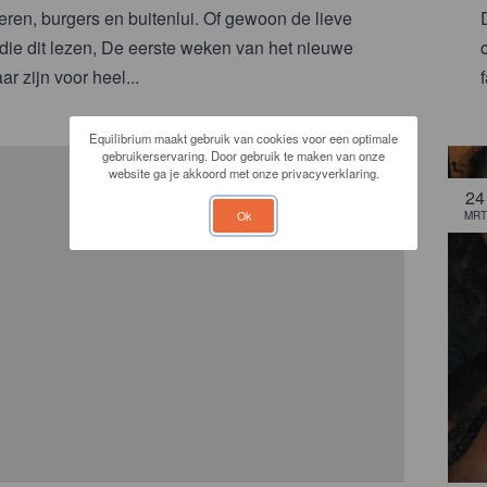
eren, burgers en buitenlui. Of gewoon de lieve
ie dit lezen, De eerste weken van het nieuwe
ar zijn voor heel...
Equilibrium maakt gebruik van cookies voor een optimale
gebruikerservaring. Door gebruik te maken van onze
website ga je akkoord met onze privacyverklaring.
24
Ok
MRT