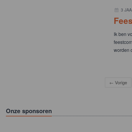
3 JA
Fees
Ik ben vo
feestcomm
worden o
←
Vorige
Onze sponsoren