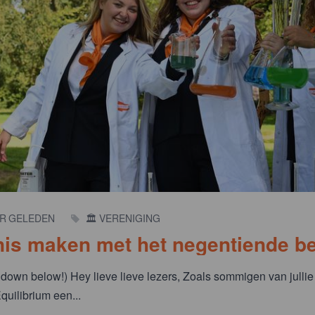
AR GELEDEN
🏛️ VERENIGING
is maken met het negentiende be
 down below!) Hey lieve lieve lezers, Zoals sommigen van jullie
quilibrium een...