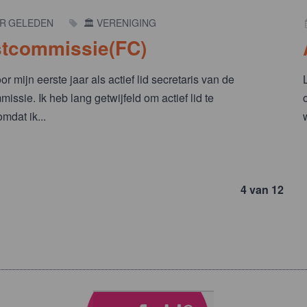
AR GELEDEN
🏛️ VERENIGING
tcommissie(FC)
or mijn eerste jaar als actief lid secretaris van de
issie. Ik heb lang getwijfeld om actief lid te
mdat ik...
4 van 12