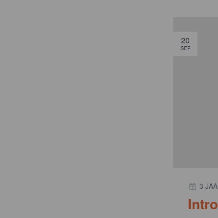
20
SEP
3 JA
Intr