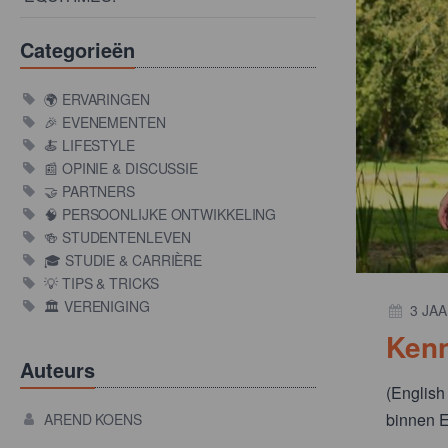
Categorieën
🌍 ERVARINGEN
🎉 EVENEMENTEN
🍝 LIFESTYLE
📰 OPINIE & DISCUSSIE
🤝 PARTNERS
🧠 PERSOONLIJKE ONTWIKKELING
🍻 STUDENTENLEVEN
🎓 STUDIE & CARRIÈRE
💡 TIPS & TRICKS
🏛️ VERENIGING
3 JA
Kenn
Auteurs
(English
binnen E
AREND KOENS