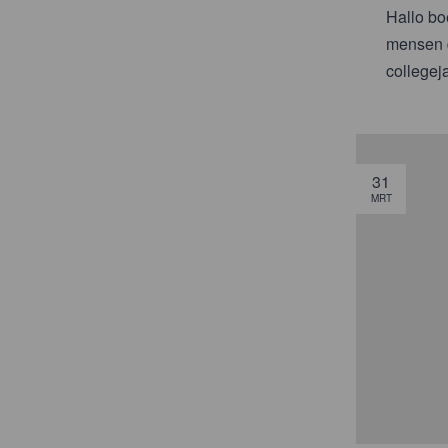
Hallo bo
mensen d
collegeja
31
MRT